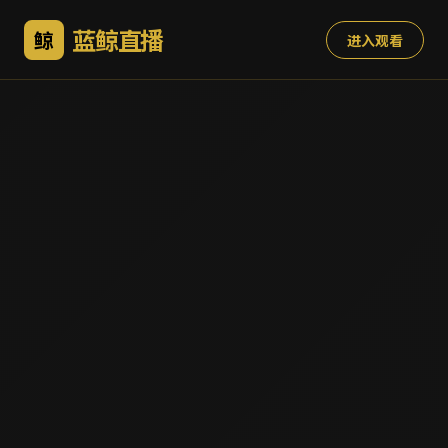
蓝鲸直播
鲸
进入观看