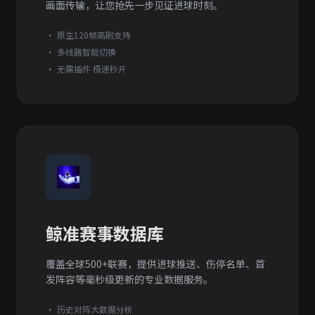
画面传输，让您抢先一步见证进球时刻。
• 原生120帧高刷支持
• 多线路智能切换
• 无需插件 极速秒开
鲸准赛事数据库
覆盖全球500+联赛，提供进球推送、伤停名单、首
发阵容等毫秒级更新的专业数据服务。
• 历史对阵大数据分析