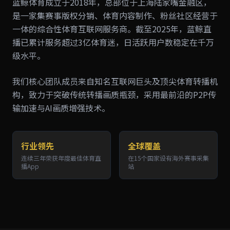
蓝鲸体育成立于2018年，总部位于上海陆家嘴金融区，
是一家集赛事版权分销、体育内容制作、粉丝社区经营于
一体的综合性体育互联网服务商。截至2025年，蓝鲸直
播已累计服务超过3亿体育迷，日活跃用户数稳定在千万
级水平。
我们核心团队成员来自知名互联网巨头及顶尖体育转播机
构，致力于突破传统转播画质瓶颈，采用最前沿的P2P传
输加速与AI画质增强技术。
行业领先
全球覆盖
连续三年荣获年度最佳体育直
在15个国家设有海外赛事采集
播App
站