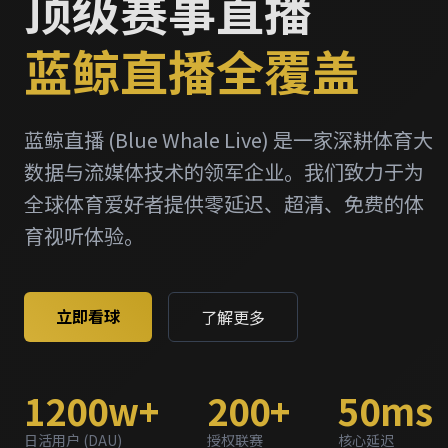
顶级赛事直播
蓝鲸直播全覆盖
蓝鲸直播 (Blue Whale Live) 是一家深耕体育大
数据与流媒体技术的领军企业。我们致力于为
全球体育爱好者提供零延迟、超清、免费的体
育视听体验。
立即看球
了解更多
1200w+
200+
50ms
日活用户 (DAU)
授权联赛
核心延迟